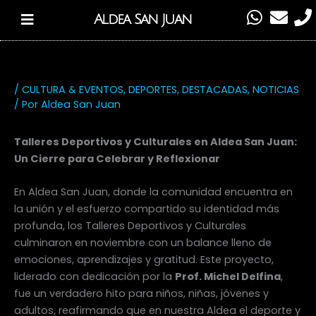
Ir
W
E
P
Aldea San Juan
al
h
n
h
contenido
a
v
o
t
e
n
s
l
e
/
CULTURA & EVENTOS
,
DEPORTES
,
DESTACADAS
,
NOTICIAS
a
o
/ Por
Aldea San Juan
p
p
p
e
Talleres Deportivos y Culturales en Aldea San Juan:
Un Cierre para Celebrar y Reflexionar
En Aldea San Juan, donde la comunidad encuentra en
la unión y el esfuerzo compartido su identidad más
profunda, los Talleres Deportivos y Culturales
culminaron en noviembre con un balance lleno de
emociones, aprendizajes y gratitud. Este proyecto,
liderado con dedicación por la
Prof. Michel Delfina
,
fue un verdadero hito para niños, niñas, jóvenes y
adultos, reafirmando que en nuestra Aldea el deporte y