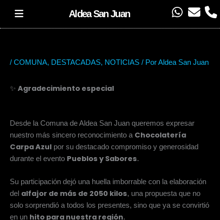
Ir
W
E
P
Aldea San Juan
al
h
n
h
contenido
a
v
o
t
e
n
s
l
e
/
COMUNA
,
DESTACADAS
,
NOTICIAS
/ Por
Aldea San Juan
a
o
p
p
Agradecimiento especial
✨
p
e
Desde la Comuna de Aldea San Juan queremos expresar
Chocolatería
nuestro más sincero reconocimiento a
Carpa Azul
por su destacado compromiso y generosidad
Pueblos y Sabores
durante el evento
.
Su participación dejó una huella imborrable con la elaboración
alfajor de más de 2050 kilos
del
, una propuesta que no
solo sorprendió a todos los presentes, sino que ya se convirtió
hito para nuestra región
en un
.