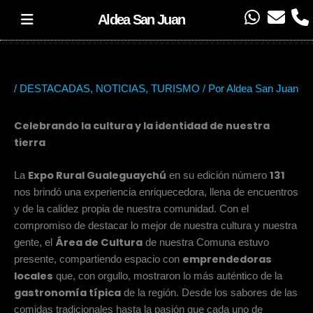
Ir
W
E
P
Aldea San Juan
al
h
n
h
contenido
a
v
o
t
e
n
s
l
e
/
DESTACADAS
,
NOTICIAS
,
TURISMO
/ Por
Aldea San Juan
a
o
p
p
Celebrando la cultura y la identidad de nuestra
p
e
tierra
Expo Rural Gualeguaychú
131
La
en su edición número
nos brindó una experiencia enriquecedora, llena de encuentros
y de la calidez propia de nuestra comunidad. Con el
compromiso de destacar lo mejor de nuestra cultura y nuestra
Área de Cultura
gente, el
de nuestra Comuna estuvo
emprendedoras
presente, compartiendo espacio con
locales
que, con orgullo, mostraron lo más auténtico de la
gastronomía típica
de la región. Desde los sabores de las
comidas tradicionales hasta la pasión que cada uno de