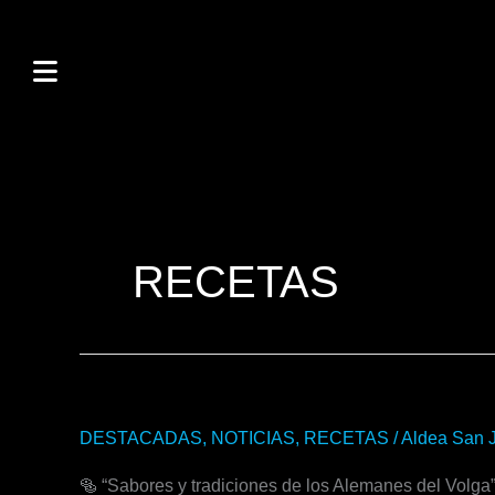
Ir
al
contenido
RECETAS
Kreppel
DESTACADAS
,
NOTICIAS
,
RECETAS
/
Aldea San 
o
🥯 “Sabores y tradiciones de los Alemanes del Volga