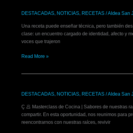
Sabores
DESTACADAS
,
NOTICIAS
,
RECETAS
/
Aldea San 
que
Una receta puede enseñar técnica, pero también des
nos
clase: un encuentro cargado de identidad, afecto y m
unen,
voces que trajeron
memorias
que
Read More »
se
amasan
Sabores
DESTACADAS
,
NOTICIAS
,
RECETAS
/
Aldea San 
de
Ç 🥟 Masterclass de Cocina | Sabores de nuestras ra
nuestras
compartir. En esta oportunidad, nos reunimos para pr
raíces
reencontrarnos con nuestras raíces, revivir