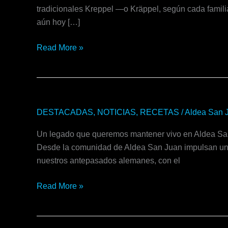
Kräppel
tradicionales Kreppel —o Kräppel, según cada familia
aún hoy […]
Read More »
Un
DESTACADAS
,
NOTICIAS
,
RECETAS
/
Aldea San 
legado
Un legado que queremos mantener vivo en Aldea San 
que
Desde la comunidad de Aldea San Juan impulsan una 
queremos
nuestros antepasados alemanes, con el
mantener
vivo
Read More »