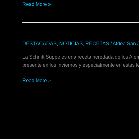
Read More »
Schnitt
DESTACADAS
,
NOTICIAS
,
RECETAS
/
Aldea San 
Suppe:
La Schnitt Suppe es una receta heredada de los Alema
tradición
presente en los inviernos y especialmente en estas 
que
se
Read More »
comparte