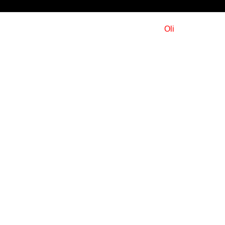
© 2026 ALDEA SAN JUAN | by
Oli