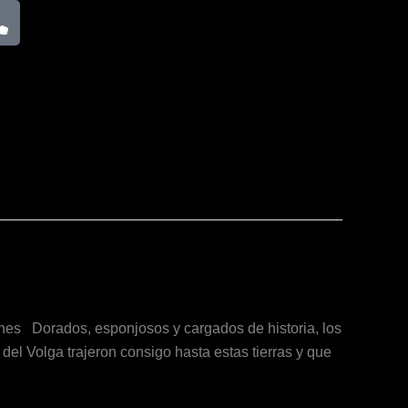
P
h
o
n
e
nes Dorados, esponjosos y cargados de historia, los
el Volga trajeron consigo hasta estas tierras y que