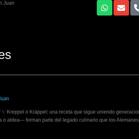
W
E
n Juan
h
n
a
v
t
e
s
l
a
o
p
p
les
p
e
Juan
” ✨ Kreppel o Kräppel: una receta que sigue uniendo generacio
 o aldea— forman parte del legado culinario que los Alemanes d