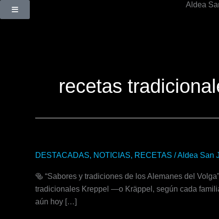
Aldea Sa
Ir
al
contenido
recetas tradiciona
Kreppel
DESTACADAS
,
NOTICIAS
,
RECETAS
/
Aldea San 
o
🥯 “Sabores y tradiciones de los Alemanes del Volga
Kräppel
tradicionales Kreppel —o Kräppel, según cada familia
aún hoy […]