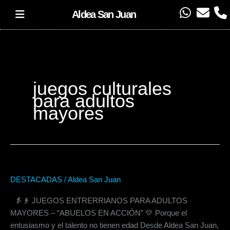
Ir
W
E
P
Aldea San Juan
al
h
n
h
contenido
a
v
o
t
e
n
s
l
e
a
o
juegos culturales
p
p
para adultos
p
e
mayores
DESTACADAS
/
Aldea San Juan
JUEGOS
ENTRERRIANOS
👵👴 JUEGOS ENTRERRIANOS PARA ADULTOS
PARA
MAYORES – “ABUELOS EN ACCIÓN” 💛 Porque el
ADULTOS
entusiasmo y el talento no tienen edad Desde Aldea San Juan,
MAYORES