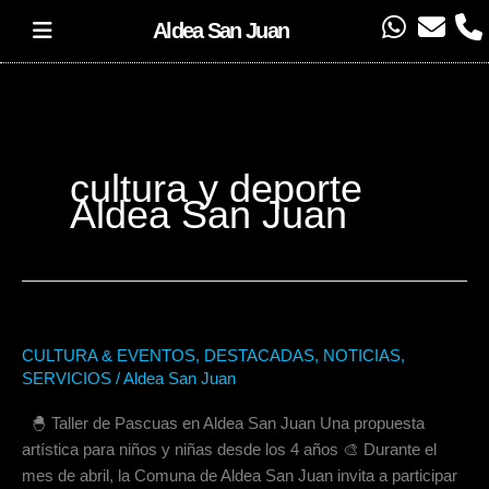
Ir
W
E
P
Aldea San Juan
al
h
n
h
contenido
a
v
o
t
e
n
s
l
e
a
o
cultura y deporte
p
p
Aldea San Juan
p
e
CULTURA & EVENTOS
,
DESTACADAS
,
NOTICIAS
,
Abril,
SERVICIOS
/
Aldea San Juan
talleres
para
🐣 Taller de Pascuas en Aldea San Juan Una propuesta
niños
artística para niños y niñas desde los 4 años 🎨 Durante el
mes de abril, la Comuna de Aldea San Juan invita a participar