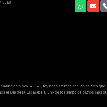
W
E
n Juan
h
n
a
v
t
e
s
l
a
o
p
p
p
e
emana de Mayo 💙🤍💙 Hoy nos vestimos con los colores que rep
s el Día de la Escarapela, uno de los símbolos patrios más que