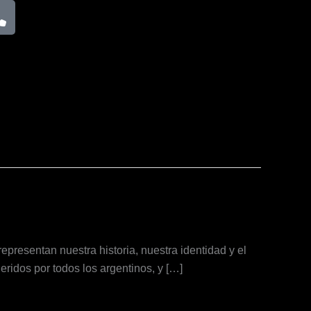
P
h
o
n
e
resentan nuestra historia, nuestra identidad y el
ridos por todos los argentinos, y […]