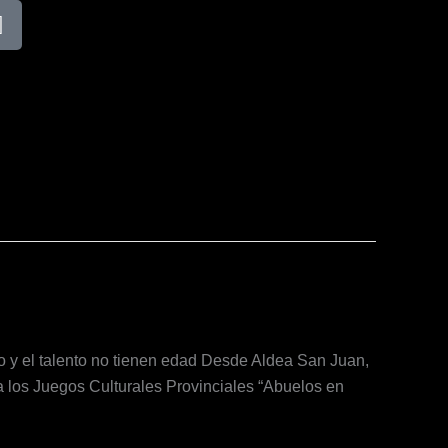
P
h
o
n
e
talento no tienen edad Desde Aldea San Juan,
ra los Juegos Culturales Provinciales “Abuelos en