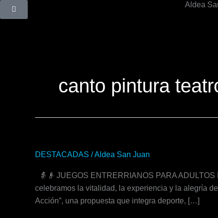
Aldea Sa
Ir
al
contenido
canto pintura teat
JUEGOS
DESTACADAS
/
Aldea San Juan
ENTRERRIANOS
👵👴 JUEGOS ENTRERRIANOS PARA ADULTOS MAYORE
PARA
celebramos la vitalidad, la experiencia y la alegría 
ADULTOS
Acción”, una propuesta que integra deporte, […]
MAYORES