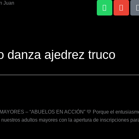
W
E
n Juan
h
n
a
v
t
e
s
l
a
o
p
p
ro danza ajedrez truco
p
e
S – “ABUELOS EN ACCIÓN” 💛 Porque el entusiasmo y el 
de nuestros adultos mayores con la apertura de inscripciones pa