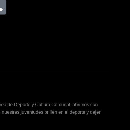
P
h
o
n
e
Área de Deporte y Cultura Comunal, abrimos con
nuestras juventudes brillen en el deporte y dejen