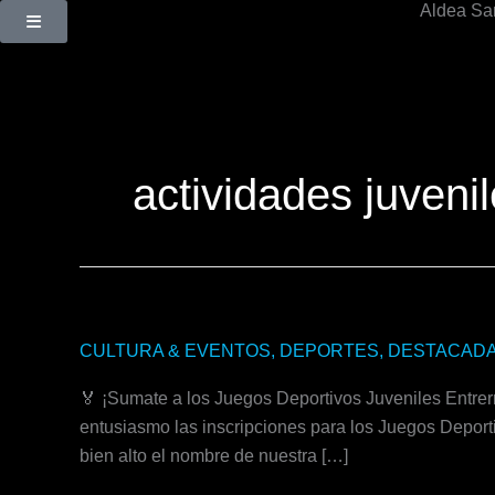
Aldea Sa
Ir
al
contenido
actividades juveni
JUVENTUD,
CULTURA & EVENTOS
,
DEPORTES
,
DESTACAD
DEPORTE
🏅 ¡Sumate a los Juegos Deportivos Juveniles Entrer
Y
entusiasmo las inscripciones para los Juegos Deporti
ORGULLO
bien alto el nombre de nuestra […]