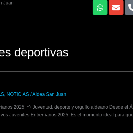
W
E
n Juan
h
n
a
v
t
e
s
l
a
o
p
p
les deportivas
p
e
AS
,
NOTICIAS
/
Aldea San Juan
rianos 2025! 🌱 Juventud, deporte y orgullo aldeano Desde el 
vos Juveniles Entrerrianos 2025. Es el momento ideal para que 