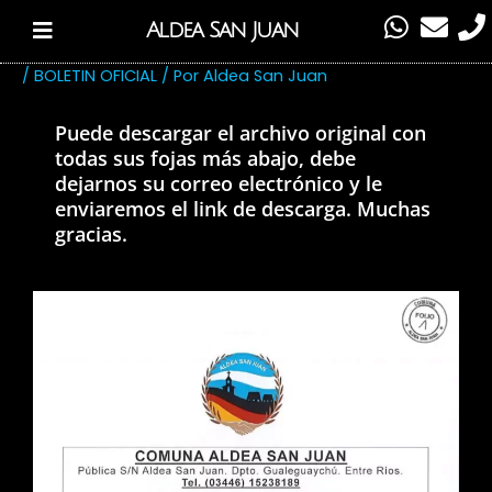
Ir
W
E
P
Aldea San Juan
al
h
n
h
contenido
a
v
o
/
BOLETIN OFICIAL
/ Por
Aldea San Juan
t
e
n
s
l
e
Puede descargar el archivo original con
a
o
todas sus fojas más abajo, debe
dejarnos su correo electrónico y le
p
p
enviaremos el link de descarga. Muchas
p
e
gracias.