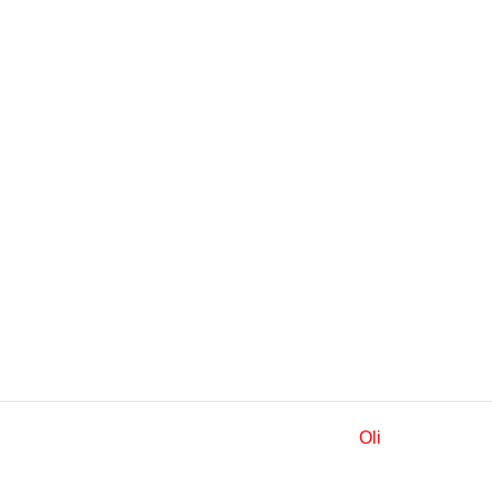
© 2026 ALDEA SAN JUAN | by
Oli