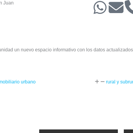
W
E
n Juan
h
n
a
v
t
e
idad un nuevo espacio informativo con los datos actualizados
s
l
a
o
mobiliario urbano
rural y subru
p
p
p
e