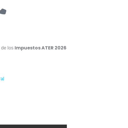
P
h
o
n
Impuestos ATER 2026
 de los
e
ral