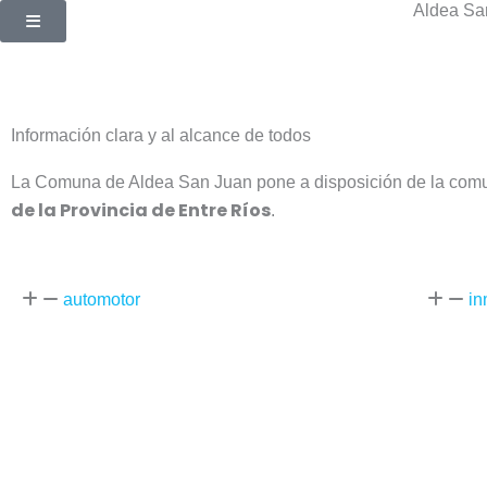
Aldea Sa
Ir
al
contenido
Información clara y al alcance de todos
La Comuna de Aldea San Juan pone a disposición de la comun
de la Provincia de Entre Ríos
.
automotor
in